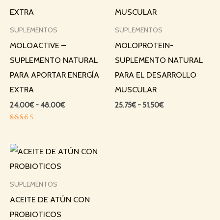
24.00€
25.75€
hasta
hasta
48.00€
51.50€
SUPLEMENTOS
SUPLEMENTOS
MOLOACTIVE –
MOLOPROTEIN-
SUPLEMENTO NATURAL
SUPLEMENTO NATURAL
PARA APORTAR ENERGÍA
PARA EL DESARROLLO
EXTRA
MUSCULAR
24.00
€
-
48.00
€
25.75
€
-
51.50
€
Valorado
con
4.00
Rango
de 5
de
precios:
desde
SUPLEMENTOS
12.95€
hasta
ACEITE DE ATÚN CON
22.50€
PROBIOTICOS