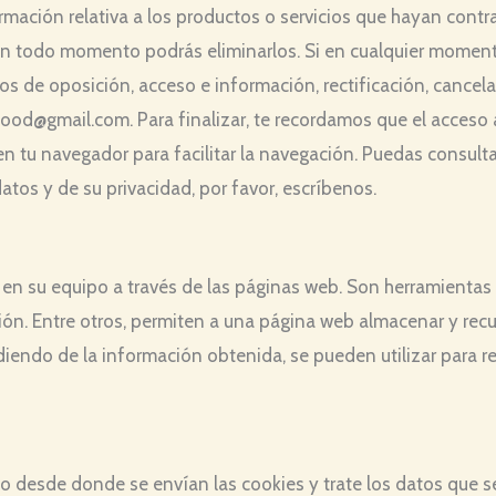
formación relativa a los productos o servicios que hayan con
 en todo momento podrás eliminarlos. Si en cualquier moment
hos de oposición, acceso e información, rectificación, cance
od@gmail.com. Para finalizar, te recordamos que el acceso a 
u navegador para facilitar la navegación. Puedas consultar 
atos y de su privacidad, por favor, escríbenos.
en su equipo a través de las páginas web. Son herramientas 
ión. Entre otros, permiten a una página web almacenar y rec
endo de la información obtenida, se pueden utilizar para reco
o desde donde se envían las cookies y trate los datos que s